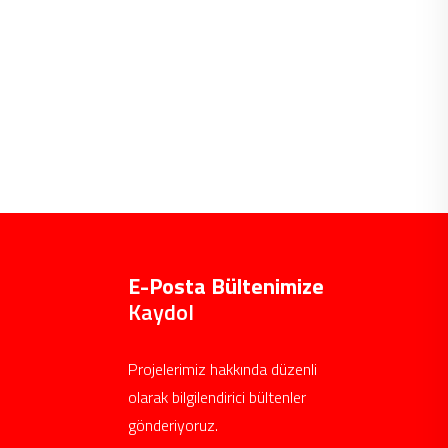
E-Posta Bültenimize
Kaydol
Projelerimiz hakkında düzenli
olarak bilgilendirici bültenler
gönderiyoruz.