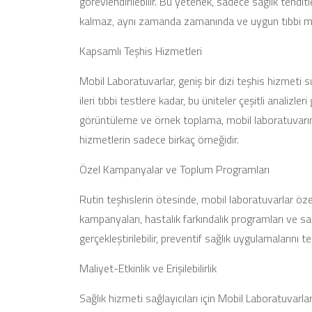
görevlendirilebilir. Bu yetenek, sadece sağlık tehdi
kalmaz, aynı zamanda zamanında ve uygun tıbbi mü
Kapsamlı Teşhis Hizmetleri
Mobil Laboratuvarlar, geniş bir dizi teşhis hizmeti
ileri tıbbi testlere kadar, bu üniteler çeşitli analizle
görüntüleme ve örnek toplama, mobil laboratuvarın sını
hizmetlerin sadece birkaç örneğidir.
Özel Kampanyalar ve Toplum Programları
Rutin teşhislerin ötesinde, mobil laboratuvarlar öze
kampanyaları, hastalık farkındalık programları ve sağ
gerçekleştirilebilir, preventif sağlık uygulamalarını te
Maliyet-Etkinlik ve Erişilebilirlik
Sağlık hizmeti sağlayıcıları için Mobil Laboratuvarl