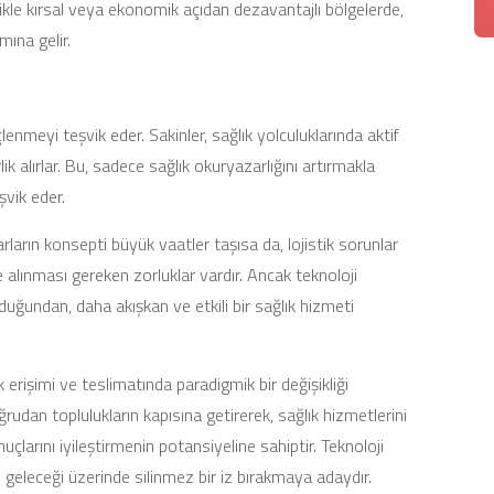
zellikle kırsal veya ekonomik açıdan dezavantajlı bölgelerde,
mına gelir.
çlenmeyi teşvik eder. Sakinler, sağlık yolculuklarında aktif
rlik alırlar. Bu, sadece sağlık okuryazarlığını artırmakla
şvik eder.
rların konsepti büyük vaatler taşısa da, lojistik sorunlar
ele alınması gereken zorluklar vardır. Ancak teknoloji
lduğundan, daha akışkan ve etkili bir sağlık hizmeti
k erişimi ve teslimatında paradigmik bir değişikliği
ğrudan toplulukların kapısına getirerek, sağlık hizmetlerini
çlarını iyileştirmenin potansiyeline sahiptir. Teknoloji
ın geleceği üzerinde silinmez bir iz bırakmaya adaydır.