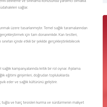
tlerini belirleme ve sınırlama konusunda yardımcı olmakla
dahaleleri sağlar.
 sunmak üzere tasarlanmıştır. Temel sağlık taramalarından
ri gerçekleştirmek için tam donanımlıdır. Kan testleri,
rları içinde etkili bir şekilde gerçekleştirilebilecek
l sağlık kampanyalarında kritik bir rol oynar. Aşılama
lık eğitimi girişimleri, doğrudan topluluklarda
şvik eder ve sağlık kültürünü geliştirir.
ar, tuğla ve harç tesisleri kurma ve sürdürmenin maliyet