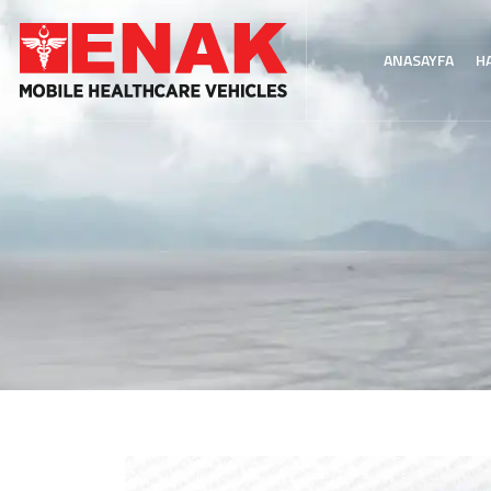
ANASAYFA
H